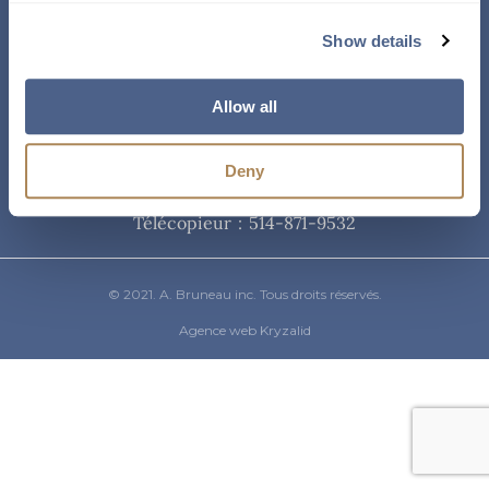
Courriel
Show details
info@abruneau-canada.com
Allow all
Téléphone
Deny
514-871-9821
/ 1-800-361-8487
Télécopieur : 514-871-9532
© 2021. A. Bruneau inc. Tous droits réservés.
Agence web Kryzalid