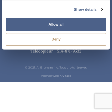
Courriel
Show details
info@abruneau-canada.com
Allow all
Téléphone
Deny
514-871-9821
/ 1-800-361-8487
Télécopieur : 514-871-9532
© 2021. A. Bruneau inc. Tous droits réservés.
Agence web Kryzalid