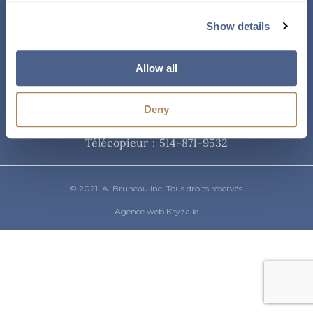
Courriel
Show details
info@abruneau-canada.com
Allow all
Téléphone
Deny
514-871-9821
/ 1-800-361-8487
Télécopieur : 514-871-9532
© 2021. A. Bruneau inc. Tous droits réservés.
Agence web Kryzalid