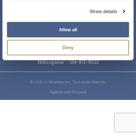
Courriel
Show details
info@abruneau-canada.com
Allow all
Téléphone
Deny
514-871-9821
/ 1-800-361-8487
Télécopieur : 514-871-9532
© 2021. A. Bruneau inc. Tous droits réservés.
Agence web Kryzalid