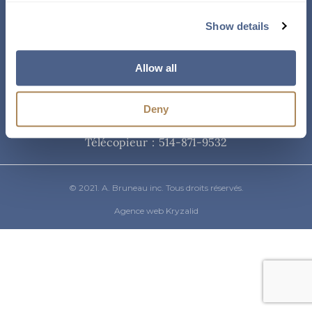
Courriel
Show details
info@abruneau-canada.com
Allow all
Téléphone
Deny
514-871-9821
/ 1-800-361-8487
Télécopieur : 514-871-9532
© 2021. A. Bruneau inc. Tous droits réservés.
Agence web Kryzalid