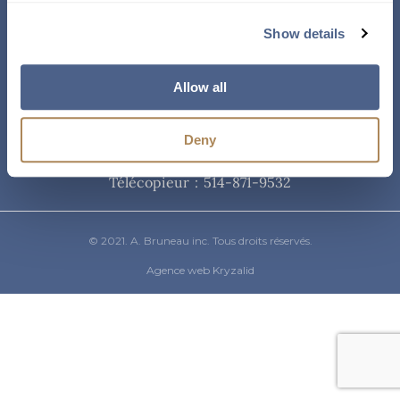
Courriel
Show details
info@abruneau-canada.com
Allow all
Téléphone
Deny
514-871-9821
/ 1-800-361-8487
Télécopieur : 514-871-9532
© 2021. A. Bruneau inc. Tous droits réservés.
Agence web Kryzalid