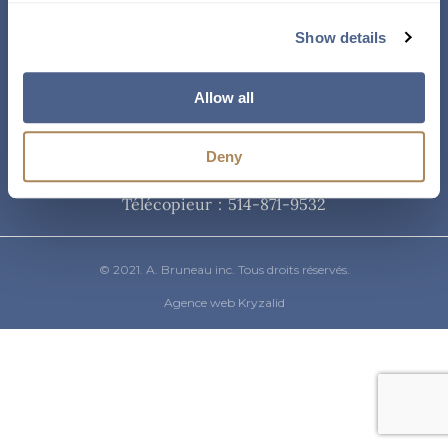
Courriel
Show details
info@abruneau-canada.com
Allow all
Téléphone
Deny
514-871-9821
/ 1-800-361-8487
Télécopieur : 514-871-9532
© 2021. A. Bruneau inc. Tous droits réservés.
Agence web Kryzalid