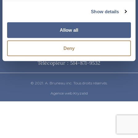
Courriel
Show details
info@abruneau-canada.com
Allow all
Téléphone
Deny
514-871-9821
/ 1-800-361-8487
Télécopieur : 514-871-9532
© 2021. A. Bruneau inc. Tous droits réservés.
Agence web Kryzalid