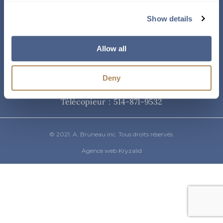
Courriel
Show details
info@abruneau-canada.com
Allow all
Téléphone
Deny
514-871-9821
/ 1-800-361-8487
Télécopieur : 514-871-9532
© 2021. A. Bruneau inc. Tous droits réservés.
Agence web Kryzalid