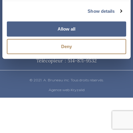
Courriel
Show details
info@abruneau-canada.com
Allow all
Téléphone
Deny
514-871-9821
/ 1-800-361-8487
Télécopieur : 514-871-9532
© 2021. A. Bruneau inc. Tous droits réservés.
Agence web Kryzalid