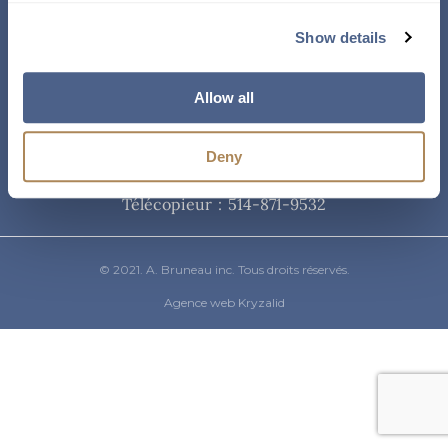
Courriel
Show details
info@abruneau-canada.com
Allow all
Téléphone
Deny
514-871-9821
/ 1-800-361-8487
Télécopieur : 514-871-9532
© 2021. A. Bruneau inc. Tous droits réservés.
Agence web Kryzalid