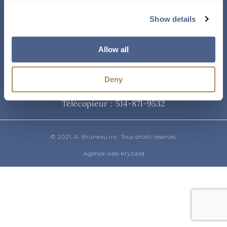
Courriel
Show details
info@abruneau-canada.com
Allow all
Téléphone
Deny
514-871-9821
/ 1-800-361-8487
Télécopieur : 514-871-9532
© 2021. A. Bruneau inc. Tous droits réservés.
Agence web Kryzalid