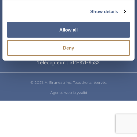
Courriel
Show details
info@abruneau-canada.com
Allow all
Téléphone
Deny
514-871-9821
/ 1-800-361-8487
Télécopieur : 514-871-9532
© 2021. A. Bruneau inc. Tous droits réservés.
Agence web Kryzalid