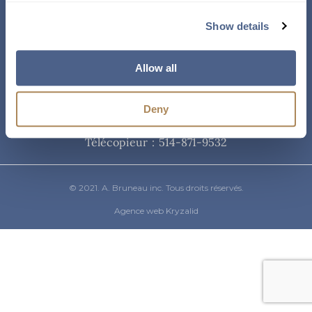
Courriel
Show details
info@abruneau-canada.com
Allow all
Téléphone
Deny
514-871-9821
/ 1-800-361-8487
Télécopieur : 514-871-9532
© 2021. A. Bruneau inc. Tous droits réservés.
Agence web Kryzalid