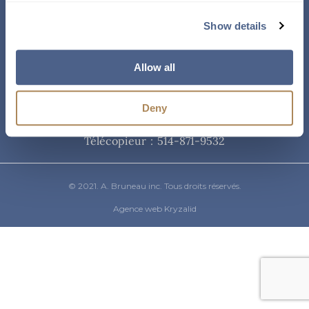
Courriel
Show details
info@abruneau-canada.com
Allow all
Téléphone
Deny
514-871-9821
/ 1-800-361-8487
Télécopieur : 514-871-9532
© 2021. A. Bruneau inc. Tous droits réservés.
Agence web Kryzalid