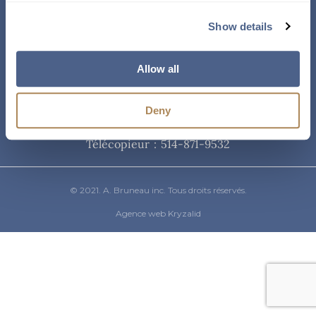
Courriel
Show details
info@abruneau-canada.com
Allow all
Téléphone
Deny
514-871-9821
/ 1-800-361-8487
Télécopieur : 514-871-9532
© 2021. A. Bruneau inc. Tous droits réservés.
Agence web Kryzalid