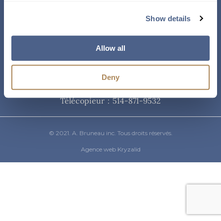
Courriel
Show details
info@abruneau-canada.com
Allow all
Téléphone
Deny
514-871-9821
/ 1-800-361-8487
Télécopieur : 514-871-9532
© 2021. A. Bruneau inc. Tous droits réservés.
Agence web Kryzalid