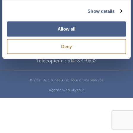
Courriel
Show details
info@abruneau-canada.com
Allow all
Téléphone
Deny
514-871-9821
/ 1-800-361-8487
Télécopieur : 514-871-9532
© 2021. A. Bruneau inc. Tous droits réservés.
Agence web Kryzalid