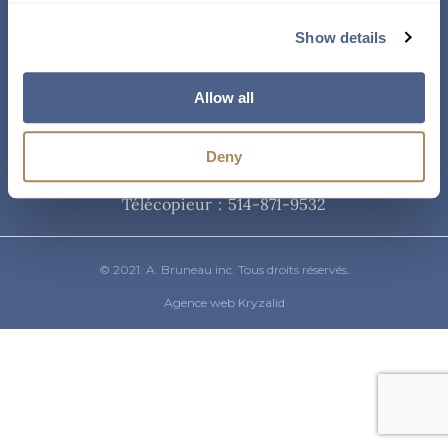
Courriel
Show details
info@abruneau-canada.com
Allow all
Téléphone
Deny
514-871-9821
/ 1-800-361-8487
Télécopieur : 514-871-9532
© 2021. A. Bruneau inc. Tous droits réservés.
Agence web Kryzalid