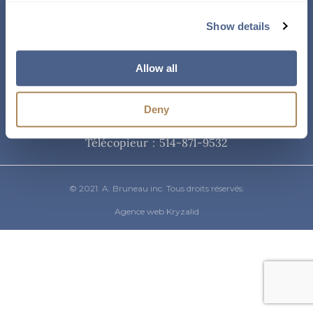
Courriel
Show details
info@abruneau-canada.com
Allow all
Téléphone
Deny
514-871-9821
/ 1-800-361-8487
Télécopieur : 514-871-9532
© 2021. A. Bruneau inc. Tous droits réservés.
Agence web Kryzalid