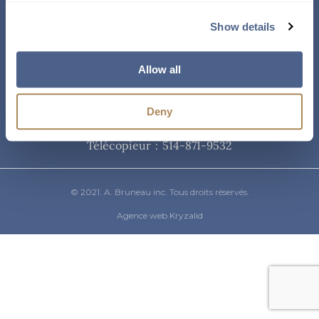
Courriel
Show details
info@abruneau-canada.com
Allow all
Téléphone
Deny
514-871-9821
/ 1-800-361-8487
Télécopieur : 514-871-9532
© 2021. A. Bruneau inc. Tous droits réservés.
Agence web Kryzalid