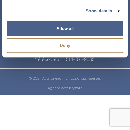
Courriel
Show details
info@abruneau-canada.com
Allow all
Téléphone
Deny
514-871-9821
/ 1-800-361-8487
Télécopieur : 514-871-9532
© 2021. A. Bruneau inc. Tous droits réservés.
Agence web Kryzalid