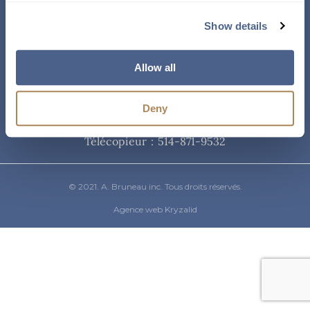
Courriel
Show details
info@abruneau-canada.com
Allow all
Téléphone
Deny
514-871-9821
/ 1-800-361-8487
Télécopieur : 514-871-9532
© 2021. A. Bruneau inc. Tous droits réservés.
Agence web Kryzalid