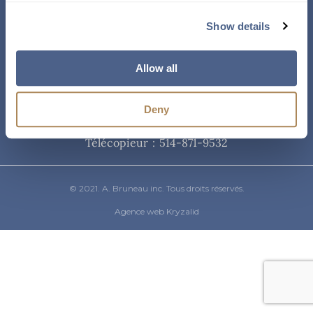
Courriel
Show details
info@abruneau-canada.com
Allow all
Téléphone
Deny
514-871-9821
/ 1-800-361-8487
Télécopieur : 514-871-9532
© 2021. A. Bruneau inc. Tous droits réservés.
Agence web Kryzalid