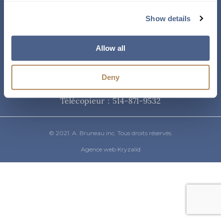
Courriel
Show details
info@abruneau-canada.com
Allow all
Téléphone
Deny
514-871-9821
/ 1-800-361-8487
Télécopieur : 514-871-9532
© 2021. A. Bruneau inc. Tous droits réservés.
Agence web Kryzalid