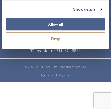
Courriel
Show details
info@abruneau-canada.com
Allow all
Téléphone
Deny
514-871-9821
/ 1-800-361-8487
Télécopieur : 514-871-9532
© 2021. A. Bruneau inc. Tous droits réservés.
Agence web Kryzalid