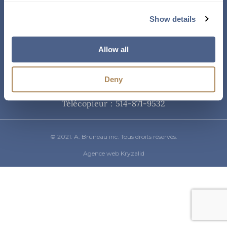
Courriel
Show details
info@abruneau-canada.com
Allow all
Téléphone
Deny
514-871-9821
/ 1-800-361-8487
Télécopieur : 514-871-9532
© 2021. A. Bruneau inc. Tous droits réservés.
Agence web Kryzalid