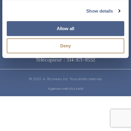
Courriel
Show details
info@abruneau-canada.com
Allow all
Téléphone
Deny
514-871-9821
/ 1-800-361-8487
Télécopieur : 514-871-9532
© 2021. A. Bruneau inc. Tous droits réservés.
Agence web Kryzalid