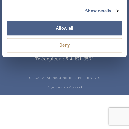
Courriel
Show details
info@abruneau-canada.com
Allow all
Téléphone
Deny
514-871-9821
/ 1-800-361-8487
Télécopieur : 514-871-9532
© 2021. A. Bruneau inc. Tous droits réservés.
Agence web Kryzalid