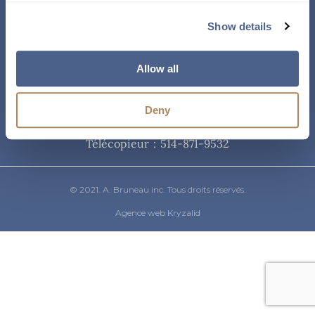
Courriel
Show details
info@abruneau-canada.com
Allow all
Téléphone
Deny
514-871-9821
/ 1-800-361-8487
Télécopieur : 514-871-9532
© 2021. A. Bruneau inc. Tous droits réservés.
Agence web Kryzalid