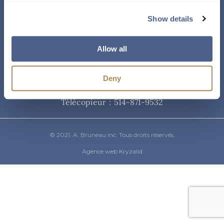
Courriel
Show details
info@abruneau-canada.com
Allow all
Téléphone
Deny
514-871-9821
/ 1-800-361-8487
Télécopieur : 514-871-9532
© 2021. A. Bruneau inc. Tous droits réservés.
Agence web Kryzalid