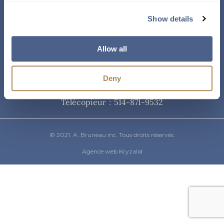
Courriel
Show details
info@abruneau-canada.com
Allow all
Téléphone
Deny
514-871-9821
/ 1-800-361-8487
Télécopieur : 514-871-9532
© 2021. A. Bruneau inc. Tous droits réservés.
Agence web Kryzalid