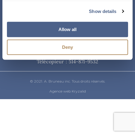
Courriel
Show details
info@abruneau-canada.com
Allow all
Téléphone
Deny
514-871-9821
/ 1-800-361-8487
Télécopieur : 514-871-9532
© 2021. A. Bruneau inc. Tous droits réservés.
Agence web Kryzalid