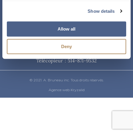
Courriel
Show details
info@abruneau-canada.com
Allow all
Téléphone
Deny
514-871-9821
/ 1-800-361-8487
Télécopieur : 514-871-9532
© 2021. A. Bruneau inc. Tous droits réservés.
Agence web Kryzalid