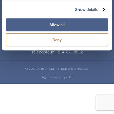
Courriel
Show details
info@abruneau-canada.com
Allow all
Téléphone
Deny
514-871-9821
/ 1-800-361-8487
Télécopieur : 514-871-9532
© 2021. A. Bruneau inc. Tous droits réservés.
Agence web Kryzalid