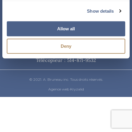
Courriel
Show details
info@abruneau-canada.com
Allow all
Téléphone
Deny
514-871-9821
/ 1-800-361-8487
Télécopieur : 514-871-9532
© 2021. A. Bruneau inc. Tous droits réservés.
Agence web Kryzalid