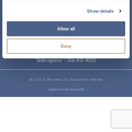
Courriel
Show details
info@abruneau-canada.com
Allow all
Téléphone
Deny
514-871-9821
/ 1-800-361-8487
Télécopieur : 514-871-9532
© 2021. A. Bruneau inc. Tous droits réservés.
Agence web Kryzalid