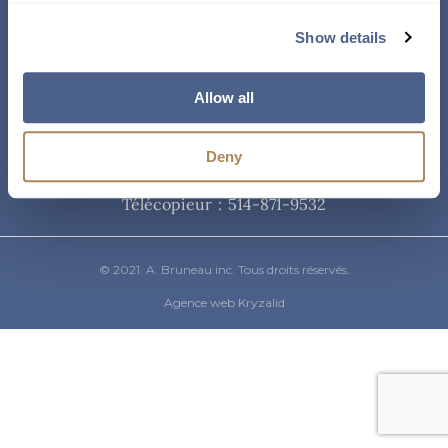
Courriel
Show details
info@abruneau-canada.com
Allow all
Téléphone
Deny
514-871-9821
/ 1-800-361-8487
Télécopieur : 514-871-9532
© 2021. A. Bruneau inc. Tous droits réservés.
Agence web Kryzalid