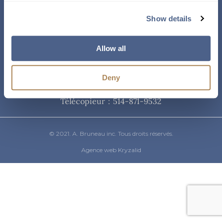
Courriel
Show details
info@abruneau-canada.com
Allow all
Téléphone
Deny
514-871-9821
/ 1-800-361-8487
Télécopieur : 514-871-9532
© 2021. A. Bruneau inc. Tous droits réservés.
Agence web Kryzalid