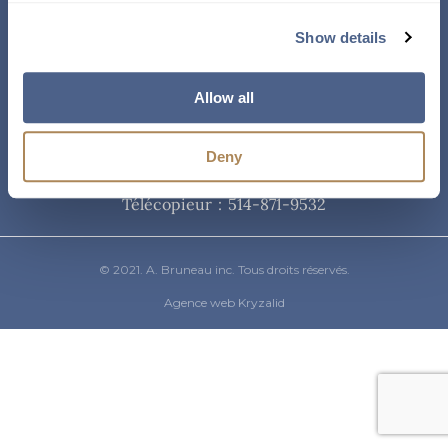
Courriel
Show details
info@abruneau-canada.com
Allow all
Téléphone
Deny
514-871-9821
/ 1-800-361-8487
Télécopieur : 514-871-9532
© 2021. A. Bruneau inc. Tous droits réservés.
Agence web Kryzalid