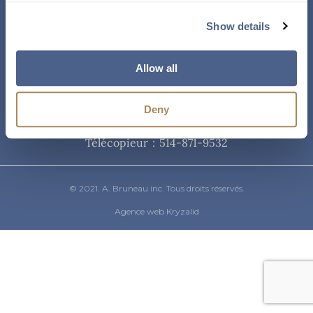
Courriel
Show details
info@abruneau-canada.com
Allow all
Téléphone
Deny
514-871-9821
/ 1-800-361-8487
Télécopieur : 514-871-9532
© 2021. A. Bruneau inc. Tous droits réservés.
Agence web Kryzalid