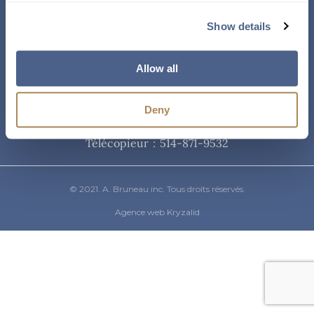
Courriel
Show details
info@abruneau-canada.com
Allow all
Téléphone
Deny
514-871-9821
/ 1-800-361-8487
Télécopieur : 514-871-9532
© 2021. A. Bruneau inc. Tous droits réservés.
Agence web Kryzalid