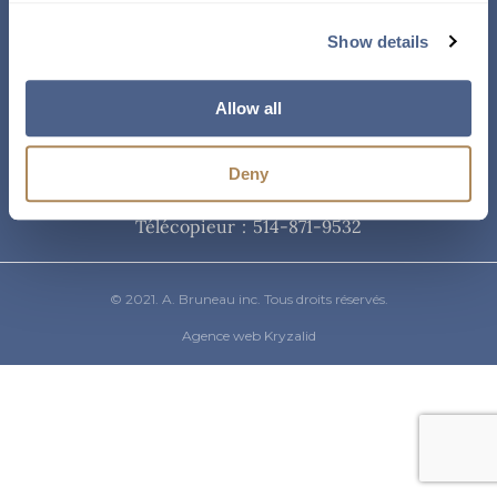
Courriel
Show details
info@abruneau-canada.com
Allow all
Téléphone
Deny
514-871-9821
/ 1-800-361-8487
Télécopieur : 514-871-9532
© 2021. A. Bruneau inc. Tous droits réservés.
Agence web Kryzalid