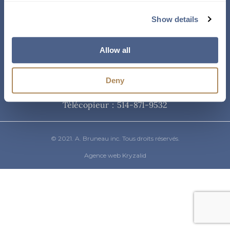
Courriel
Show details
info@abruneau-canada.com
Allow all
Téléphone
Deny
514-871-9821
/ 1-800-361-8487
Télécopieur : 514-871-9532
© 2021. A. Bruneau inc. Tous droits réservés.
Agence web Kryzalid