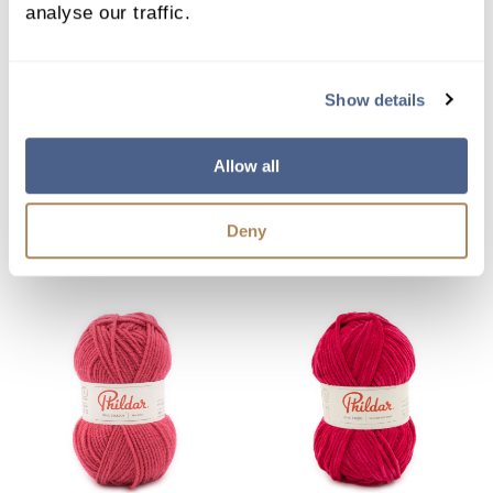
analyse our traffic.
50648
70190
phildar bonbon –38%
phildar cabotine 3 – 55%
Show details
acrylique/34% coton/28%
acrylique/45% coton
polyamide
Allow all
Ajouter
Ajouter
Deny