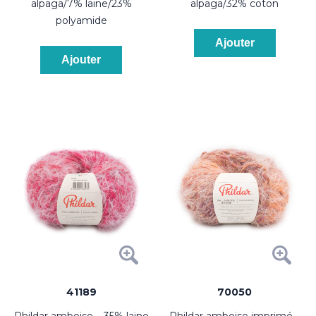
alpaga/7% laine/23%
alpaga/32% coton
polyamide
Ajouter
Ajouter
41189
70050
phildar amboise – 35% laine
phildar amboise imprimé –