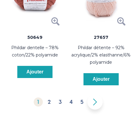
50649
27657
phildar dentelle – 78%
phildar détente – 92%
coton/22% polyamide
acrylique/2% elasthanne/6%
polyamide
Ajouter
Ajouter
1
2
3
4
5