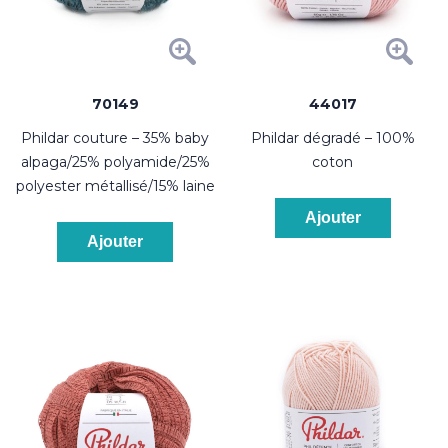
70149
44017
phildar couture – 35% baby
phildar dégradé – 100%
alpaga/25% polyamide/25%
coton
polyester métallisé/15% laine
Ajouter
Ajouter