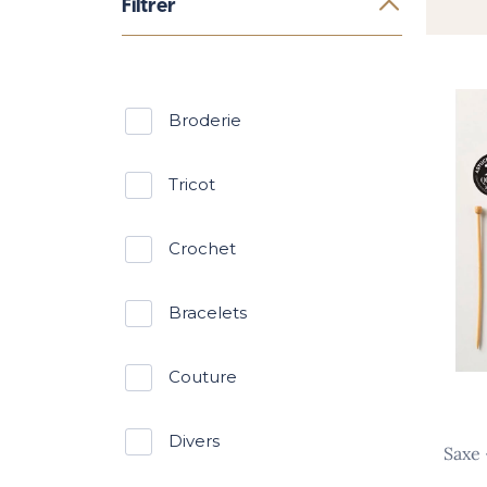
Filtrer
broderie
tricot
crochet
bracelets
couture
divers
saxe – apprendre le tricot en 10