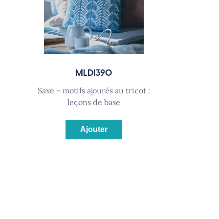
MLDI390
saxe – motifs ajourés au tricot :
leçons de base
Ajouter