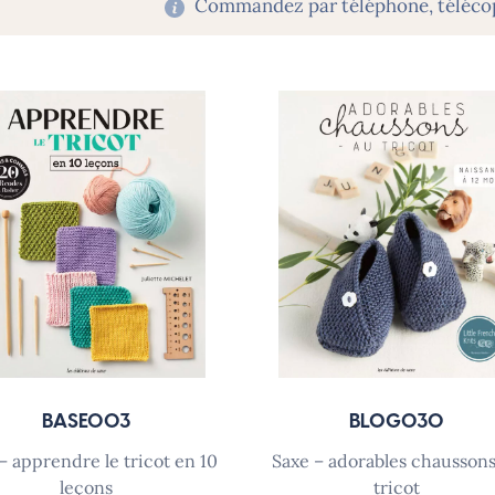
Commandez par téléphone, télécopi
BASE003
BLOG030
saxe – adorables chaussons au
leçons
tricot