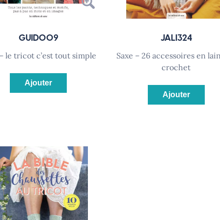
GUID009
JALI324
 – le tricot c’est tout simple
saxe – 26 accessoires en laine au
crochet
Ajouter
Ajouter