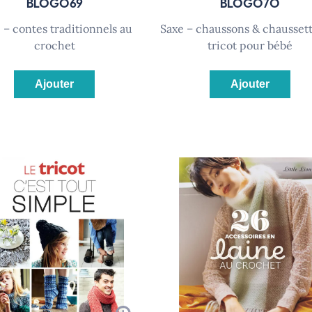
BLOG069
BLOG070
saxe – chaussons & chaussettes au
crochet
tricot pour bébé
Ajouter
Ajouter