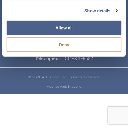
Courriel
Show details
info@abruneau-canada.com
Allow all
Téléphone
Deny
514-871-9821
/ 1-800-361-8487
Télécopieur : 514-871-9532
© 2021. A. Bruneau inc. Tous droits réservés.
Agence web Kryzalid