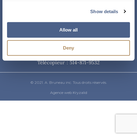
Courriel
Show details
info@abruneau-canada.com
Allow all
Téléphone
Deny
514-871-9821
/ 1-800-361-8487
Télécopieur : 514-871-9532
© 2021. A. Bruneau inc. Tous droits réservés.
Agence web Kryzalid