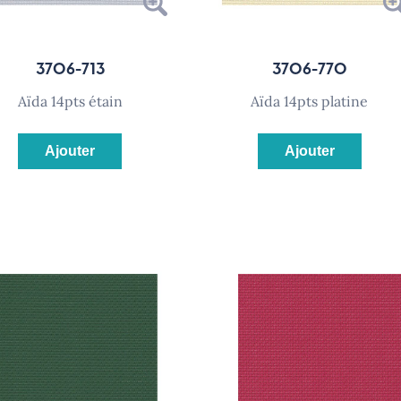
3706-713
3706-770
aïda 14pts étain
aïda 14pts platine
Ajouter
Ajouter