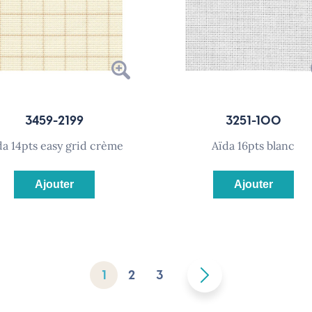
3459-2199
3251-100
ïda 14pts easy grid crème
aïda 16pts blanc
Ajouter
Ajouter
1
2
3