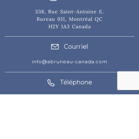
338, Rue Saint-Antoine E.
Bureau 011, Montréal QC
H2Y 1A3 Canada
Courriel
info@abruneau-canada.com
Téléphone
514-871-9821
/ 1-800-361-8487
Télécopieur : 514-871-9532
© 2021. A. Bruneau inc. Tous droits réservés.
Agence web Kryzalid